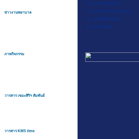
10. นางสาวสุพรรณี
11. นางสาวเบญจมาภรณ์
ข่าวงานพยาบาล
12. นายพิริยะวิชญ์
13. นางสายฝน
ภาพกิจกรรม
วารสาร เขมะสิริฯ สัมพันธ์
วารสาร KMS time