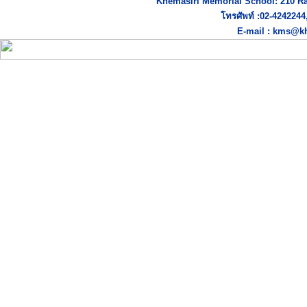
Khemasiri Memorial School: 210 R
โทรศัพท์ :02-424224
E-mail : kms@kh