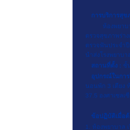
สารสนเทศนักเรียน
การบริการสุข
ห้องพยาบาล มีค
ตรวจสุขภาพร่า
ฝ่ายวิชาการ
ตรวจฟันประจำปี 
นำส่งโรงพยาบาล 
สถานที่ตั้ง :
ชั
ฝ่ายปกครอง
อุปกรณ์ในการใ
นอนพัก 3 เตียง ห้
37.5 องศาเซลเซี
ฝ่ายนักเรียนประจำ
ข้อปฏิบัติเมื่อ
1. ห้องพยาบาล เ