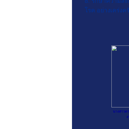
8. รักษาความสะอ
โรค อย่างเคร่งคร
ภาพกิจกรรม
วารสาร เขมะสิริฯ สัมพันธ์
วารสาร KMS time
นางสาวดาร
ง
หน่วยงานที่เกี่ยวข้อง