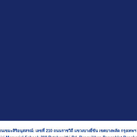
ยนเขมะสิริอนุสสรณ์: เลขที่ 210 ถนนราชวิถี แขวงบางยี่ขัน เขตบางพลัด กรุงเทพ