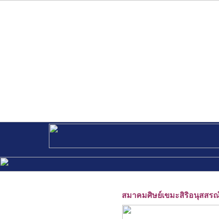
สมาคมศิษย์เขมะสิริอนุสสรณ