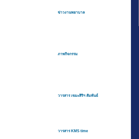
ข่าวงานพยาบาล
ภาพกิจกรรม
วารสาร เขมะสิริฯ สัมพันธ์
วารสาร KMS time