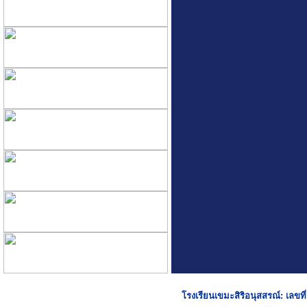
โรงเรียนเขมะสิริอนุสสรณ์: เลขท