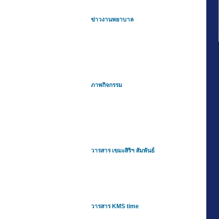
ข่าวงานพยาบาล
ภาพกิจกรรม
วารสาร เขมะสิริฯ สัมพันธ์
วารสาร KMS time