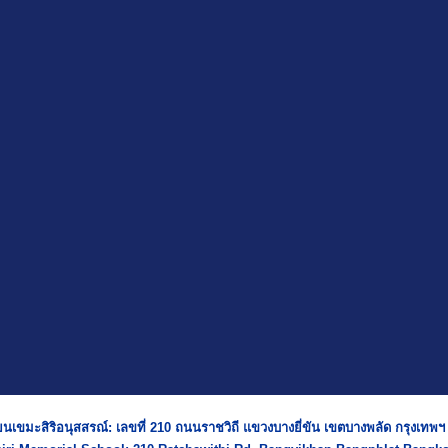
ยนเขมะสิริอนุสสรณ์: เลขที่ 210 ถนนราชวิถี แขวงบางยี่ขัน เขตบางพลัด กรุงเทพ