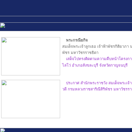
พระกรณียกิจ
สมเด็จพระเจ้าลูกเธอ เจ้าฟ้าพัชรกิติยาภา
พัชร มหาวัชรราชธิดา
เสด็จไปทรงติดตามความคืบหน้าโครงการ
ไล่โว่ อำเภอสังขละบุรี จังหวัดกาญจนบุรี
ประกาศ สำนักพระราชวัง สมเด็จพระเจ้าล
วดี กรมหลวงราชสาริณีสิริพัชร มหาวัชรรา