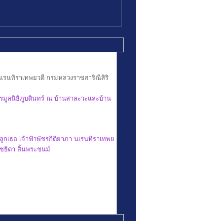
 นเรนทิราเทพยวดี กรมหลวงราชสาริณีสิริ
มูลนิธิภูบดินทร์ ณ บ้านสาละวะและบ้าน
ูกเธอ เจ้าฟ้าพัชรกิติยาภา นเรนทิราเทพย
ชธิดา สิ้นพระชนม์