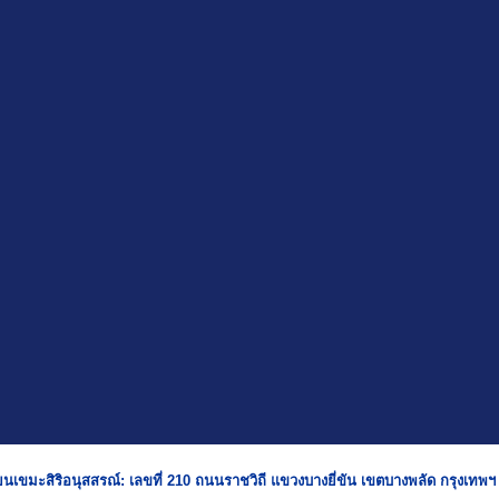
ยนเขมะสิริอนุสสรณ์: เลขที่ 210 ถนนราชวิถี แขวงบางยี่ขัน เขตบางพลัด กรุงเทพ