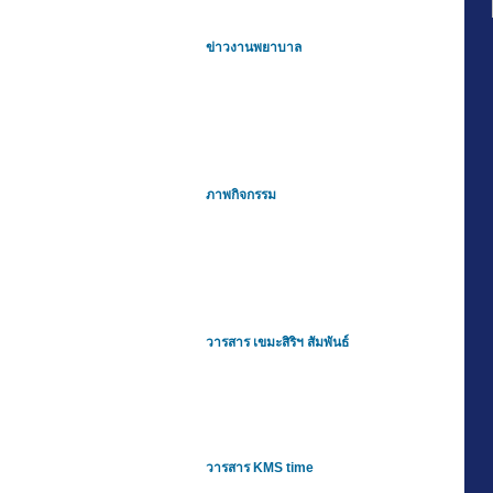
ข่าวงานพยาบาล
ภาพกิจกรรม
วารสาร เขมะสิริฯ สัมพันธ์
วารสาร KMS time