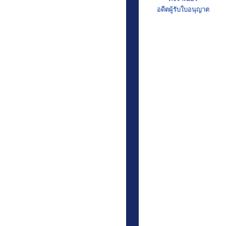
อดีตผู้รับใบอนุญาต
ภาพกิจกรรม
วารสาร เขมะสิริฯ สัมพันธ์
วารสาร KMS time
หน่วยงานที่เกี่ยวข้อง