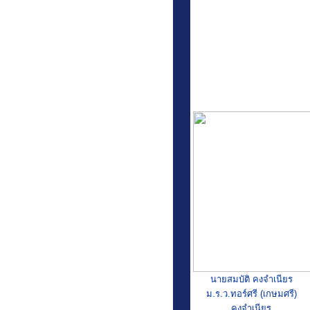
ข่าวประชาสัมพันธ์
ข่าวการเงิน
ข่าวงานทะเบียน
นายสมบัติ คงจำเนียร
ข่าวงานพยาบาล
ม.ร.ว.ทอร์ศรี (เกษมศรี)
คงจำเนียร