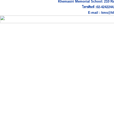
Khemasiri Memorial School: 210 R
โทรศัพท์ :02-424224
E-mail : kms@kh