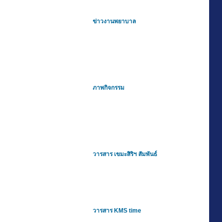
ข่าวงานพยาบาล
ภาพกิจกรรม
วารสาร เขมะสิริฯ สัมพันธ์
วารสาร KMS time