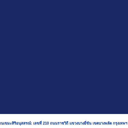
ยนเขมะสิริอนุสสรณ์: เลขที่ 210 ถนนราชวิถี แขวงบางยี่ขัน เขตบางพลัด กรุงเทพ