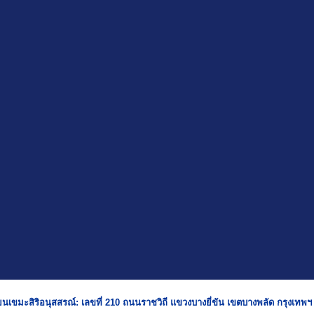
ยนเขมะสิริอนุสสรณ์: เลขที่ 210 ถนนราชวิถี แขวงบางยี่ขัน เขตบางพลัด กรุงเทพ