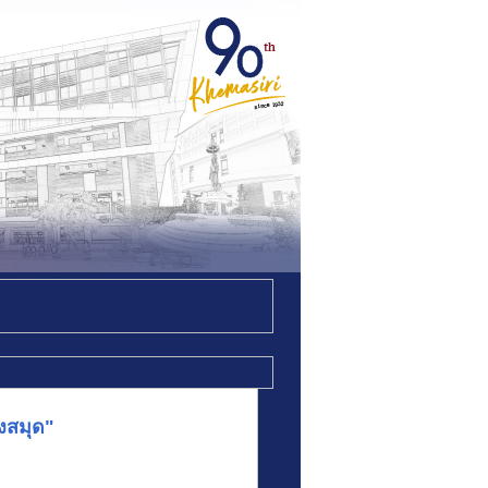
งสมุด"