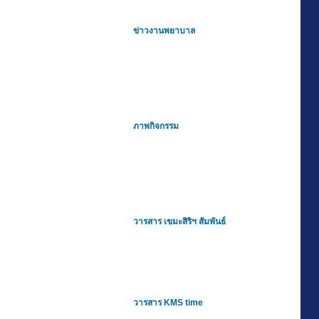
ข่าวงานพยาบาล
ภาพกิจกรรม
วารสาร เขมะสิริฯ สัมพันธ์
วารสาร KMS time