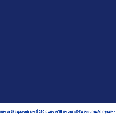
ยนเขมะสิริอนุสสรณ์: เลขที่ 210 ถนนราชวิถี แขวงบางยี่ขัน เขตบางพลัด กรุงเทพ